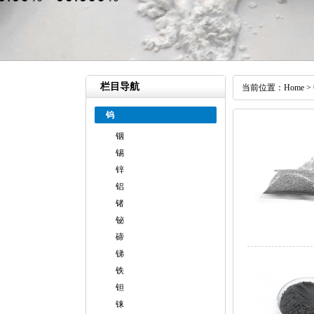
栏目导航
当前位置：
Home
>
钨
铟
锡
锌
铝
锗
铋
碲
锑
铁
钽
铼