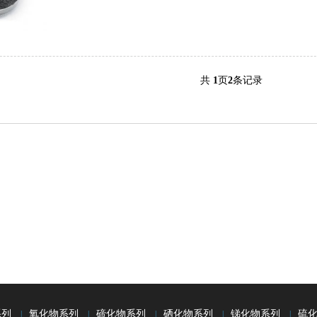
共
1
页
2
条记录
系列
氧化物系列
碲化物系列
硒化物系列
锑化物系列
硫
|
|
|
|
|