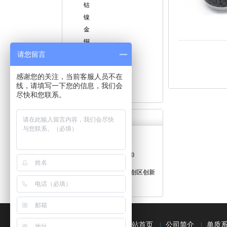
钴
镍
金
铜
请您留言
硼
铅
感谢您的关注，当前客服人员不在
钨
线，请填写一下您的信息，我们会
银
尽快和您联系。
联系我们
服务热线
0816-2821070
地址： 四川省绵阳市科创区创新
中心7号楼
网站首页
公司简介
单质
|
|