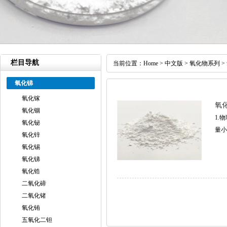
栏目导航
当前位置：
Home
>
中文版
>
氧化物系列
>
氧化锑
氧化镓
氧
氧化铟
1.物
氧化铋
量小
氧化锌
氧化锡
氧化锑
氧化锆
二氧化碲
二氧化锗
氧化铕
五氧化二钽