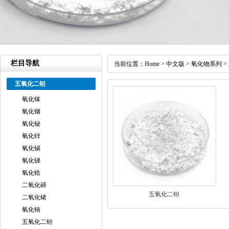
栏目导航
当前位置：
Home
>
中文版
>
氧化物系列
>
五氧化二钽
氧化镓
氧化铟
氧化铋
氧化锌
氧化锡
氧化锑
氧化锆
二氧化碲
五氧化二钽
二氧化锗
氧化铕
五氧化二钽