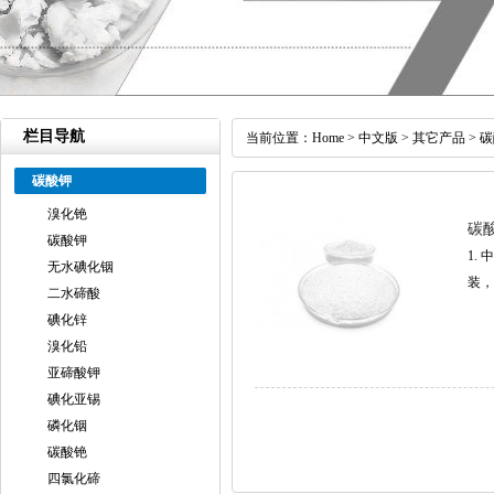
栏目导航
当前位置：
Home
>
中文版
>
其它产品
>
碳
碳酸钾
溴化铯
碳
碳酸钾
1. 
无水碘化铟
装，
二水碲酸
碘化锌
溴化铅
亚碲酸钾
碘化亚锡
磷化铟
碳酸铯
四氯化碲