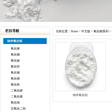
栏目导航
当前位置：
Home
>
中文版
>
氧化物系列
>
纳米氧化铝
氧化镓
氧化铟
氧化铋
氧化锌
氧化锡
氧化锑
氧化锆
二氧化碲
纳米氧化铝
二氧化锗
氧化铕
五氧化二钽