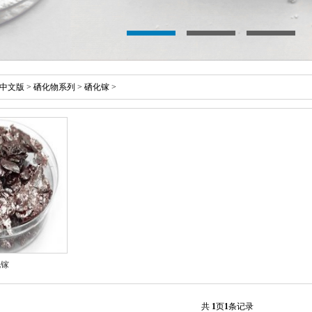
中文版
>
硒化物系列
>
硒化镓
>
化镓
共
1
页
1
条记录