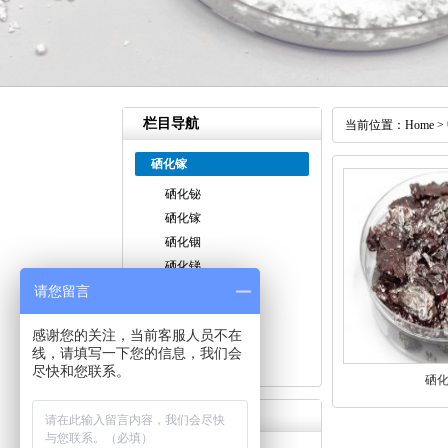
栏目导航
当前位置：
Home
>
硒化镓
硒化铋
硒化镓
硒化铟
硒化锑
请您留言
硒化亚铜
三硒化二镓
感谢您的关注，当前客服人员不在
三硒化二铟
线，请填写一下您的信息，我们会
硒化锡
尽快和您联系。
硒
联系我们