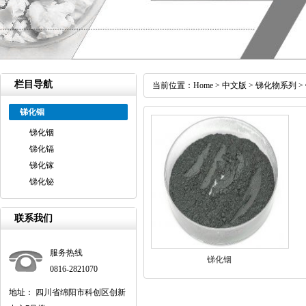
栏目导航
当前位置：
Home
>
中文版
>
锑化物系列
>
锑化铟
锑化铟
锑化镉
锑化镓
锑化铋
联系我们
服务热线
锑化铟
0816-2821070
地址： 四川省绵阳市科创区创新