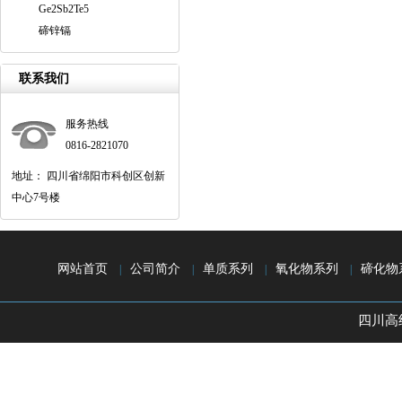
Ge2Sb2Te5
碲锌镉
联系我们
服务热线
0816-2821070
地址： 四川省绵阳市科创区创新
中心7号楼
网站首页
公司简介
单质系列
氧化物系列
碲化物
|
|
|
|
四川高