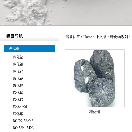
栏目导航
当前位置：
Home
>
中文版
>
碲化物系列
>
碲化铟
碲化铋
碲化铜
碲化锌
碲化锡
碲化铅
碲化锑
碲化锗
碲化亚铜
碲化铟
碲化铟
Bi2Te2.7Se0.3
Bi0.5Sb1.5Te3