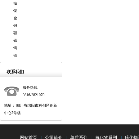
钴
镍
金
铜
硼
铅
钨
银
联系我们
服务热线
0816-2821070
地址： 四川省绵阳市科创区创新
中心7号楼
网站首页
公司简介
单质系列
氧化物系列
碲化物
|
|
|
|