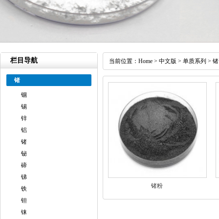
栏目导航
当前位置：
Home
>
中文版
>
单质系列
>
锗
锗
铟
锡
锌
铝
锗
铋
碲
锑
锗粉
铁
钽
铼